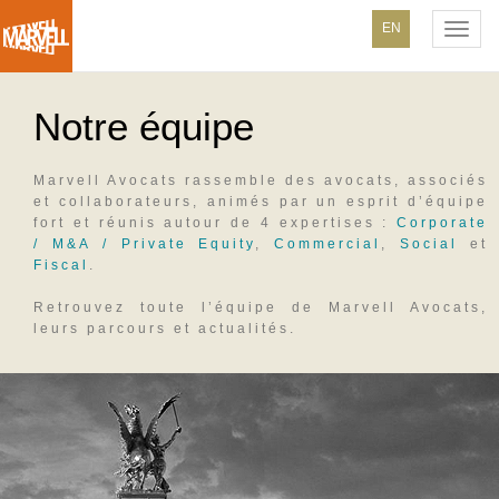
N
EN
a
Aller
v
au
Notre équipe
contenu
i
principal
g
Marvell Avocats rassemble des avocats, associés
a
et collaborateurs, animés par un esprit d’équipe
fort et réunis autour de 4 expertises :
Corporate
t
/ M&A / Private Equity
,
Commercial
,
Social
et
Fiscal
.
i
Retrouvez toute l’équipe de Marvell Avocats,
o
leurs parcours et actualités.
n
p
r
i