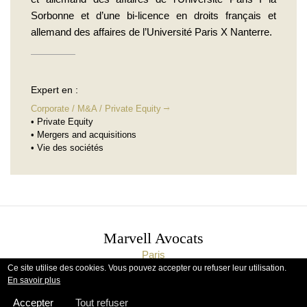
Sorbonne et d’une bi-licence en droits français et
allemand des affaires de l’Université Paris X Nanterre.
Expert en :
Corporate / M&A / Private Equity
• Private Equity
• Mergers and acquisitions
• Vie des sociétés
Marvell Avocats
Paris
Ce site utilise des cookies. Vous pouvez accepter ou refuser leur utilisation.
All rights reserved - 2025
En savoir plus
Mentions légales
|
Politique de confidentialité
Accepter
Tout refuser