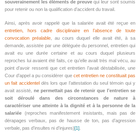
souverainement les éléments de preuve
qui leur sont soumis
53 43
pour retenir ou non la qualification d’accident du travail.
13 13
Ainsi, après avoir rappelé que la salariée avait été reçue en
entretien, hors cadre disciplinaire en l’absence de toute
-
convocation préalable
, au cours duquel elle avait été, à sa
Please
demande, assistée par une déléguée du personnel, entretien qui
avait eu une durée certaine et au cours duquel plusieurs
call
reproches lui avaient été faits, ce qu’elle avait très mal vécu, au
point d’avoir ressenti que cet entretien l’avait déstabilisée, une
me
Cour d’appel a pu considérer que
cet entretien ne constituait pas
un fait accidentel
dès lors que l’attestation du seul témoin qui y
back
avait assisté,
ne permettait pas de retenir que l’entretien se
soit déroulé dans des circonstances de nature à
caractériser une atteinte à la dignité et à la personne de la
salariée
(reproches manifestement insistants, mais pas de
dérapages verbaux, pas de hausse de ton, pas d’agression
verbale, pas d’insultes ni d’injures)
[1]
.