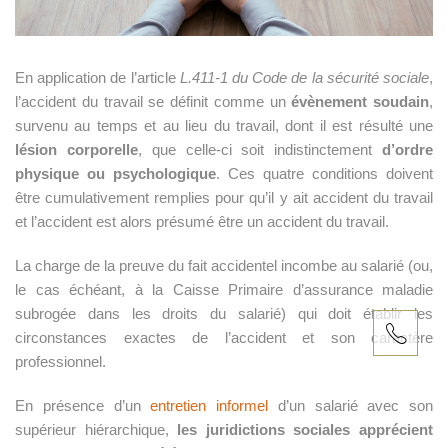
n
c
En application de l’article
L.411-1 du Code de la sécurité sociale
,
i
l’accident du travail se définit comme un
évènement soudain
,
p
survenu au temps et au lieu du travail, dont il est résulté une
lésion corporelle
, que celle-ci soit indistinctement
d’ordre
a
physique ou psychologique
. Ces quatre conditions doivent
l
être cumulativement remplies pour qu’il y ait accident du travail
et l’accident est alors présumé être un accident du travail.
e
La charge de la preuve du fait accidentel incombe au salarié (ou,
le cas échéant, à la Caisse Primaire d’assurance maladie
subrogée dans les droits du salarié) qui doit établir les
circonstances exactes de l’accident et son caractère
professionnel.
T. +33
En présence d’un
entretien informel
d’un salarié avec son
(0)1
supérieur hiérarchique,
les juridictions sociales apprécient