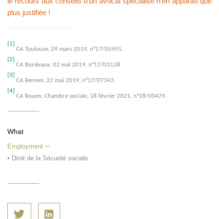
le recours aux conseils d’un avocat spécialisé n’en apparaît que
plus justifiée !
[1]
CA Toulouse, 29 mars 2019, n°17/05955.
[2]
CA Bordeaux, 02 mai 2019, n°17/03128.
[3]
CA Rennes, 22 mai 2019, n°17/07343.
[4]
CA Rouen, Chambre sociale, 18 février 2021, n°18/00479.
What
Employment
• Droit de la Sécurité sociale