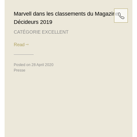
Marvell dans les classements du Magazine
Décideurs 2019
T. +33
CATÉGORIE EXCELLENT
(0)1
Read
53 43
Posted on 28 April 2020
13 13
Presse
-
Please
call
me
back