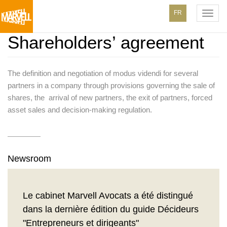
N
FR
a
Shareholders’ agreement
Skip
v
to
main
i
content
The definition and negotiation of modus videndi for several
g
partners in a company through provisions governing the sale of
a
shares, the arrival of new partners, the exit of partners, forced
t
asset sales and decision-making regulation.
i
o
Newsroom
n
p
Le cabinet Marvell Avocats a été distingué
r
dans la dernière édition du guide Décideurs
i
"Entrepreneurs et dirigeants"