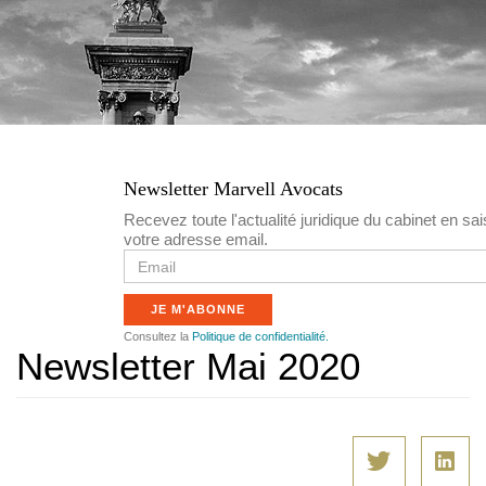
n
c
i
p
a
Newsletter Marvell Avocats
l
Recevez toute l'actualité juridique du cabinet en sai
votre adresse email.
e
E
m
a
JE M'ABONNE
i
l
Consultez la
Politique de confidentialité.
Newsletter Mai 2020