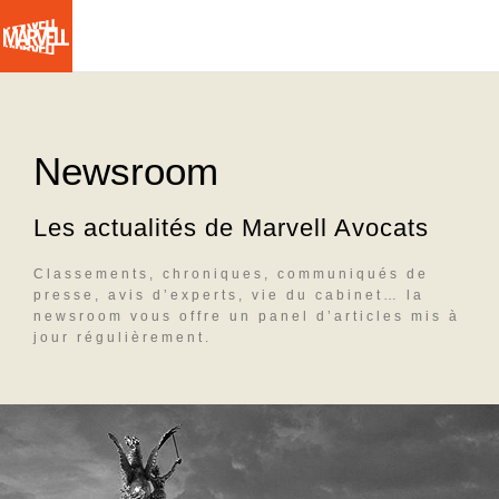
N
a
Aller
v
au
contenu
i
principal
Newsroom
g
a
Les actualités de Marvell Avocats
t
Classements, chroniques, communiqués de
i
presse, avis d’experts, vie du cabinet… la
newsroom vous offre un panel d’articles mis à
o
jour régulièrement.
n
p
r
i