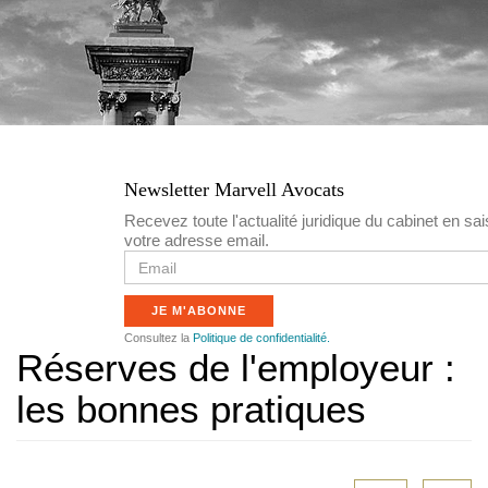
n
c
i
p
a
Newsletter Marvell Avocats
l
Recevez toute l'actualité juridique du cabinet en sai
votre adresse email.
e
E
m
a
JE M'ABONNE
i
l
Consultez la
Politique de confidentialité.
Réserves de l'employeur :
les bonnes pratiques