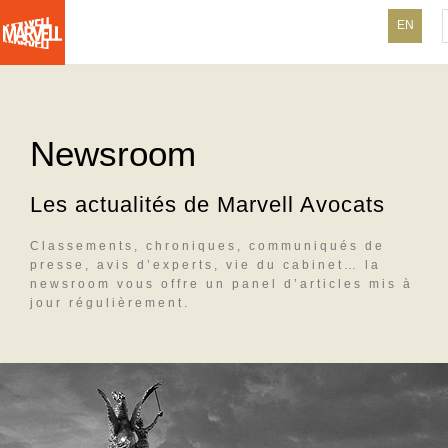
N
EN
a
Aller
v
au
contenu
i
principal
Newsroom
g
a
Les actualités de Marvell Avocats
t
Classements, chroniques, communiqués de
i
presse, avis d’experts, vie du cabinet… la
newsroom vous offre un panel d’articles mis à
o
jour régulièrement.
n
p
r
i