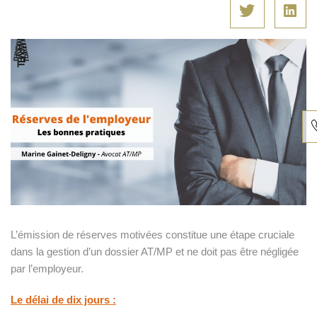
T. 
(0)
53
L’émission de réserves motivées constitue une étape cruciale
13
dans la gestion d’un dossier AT/MP et ne doit pas être négligée
par l’employeur.
-
Le délai de dix jours :
Ap