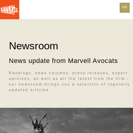
N
FR
a
Skip
v
to
main
i
content
Newsroom
g
a
News update from Marvell Avocats
t
Rankings, news columns, press releases, expert
i
opinions, as well as all the latest from the firm -
our newsroom brings you a selection of regularly
o
updated articles.
n
p
r
i