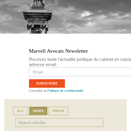
n
c
i
p
a
Marvell Avocats Newsletter
l
Recevez toute l'actualité juridique du cabinet en saisi
adresse email.
e
E
m
a
SUBSCRIBE
i
l
Consultez la
Politique de confidentialité.
ALL
NEWS
PRESS